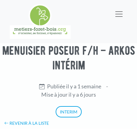
menuisier poseur f/h – arkos
intérim
Publiée il y a 1 semaine
-
Mise à jour il y a 6 jours
INTERIM
REVENIR À LA LISTE