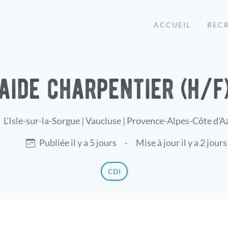
ACCUEIL
REC
aide charpentier (h/f
L'Isle-sur-la-Sorgue | Vaucluse | Provence-Alpes-Côte d'A
Publiée il y a 5 jours
-
Mise à jour il y a 2 jours
CDI