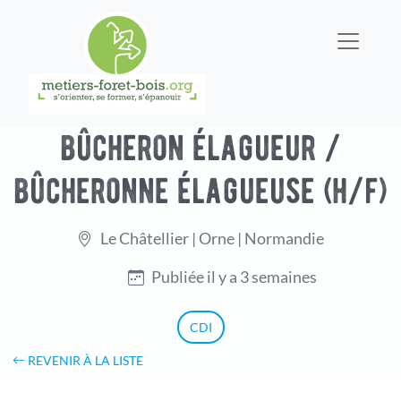
bûcheron élagueur /
bûcheronne élagueuse (h/f)
Le Châtellier | Orne | Normandie
Publiée il y a 3 semaines
CDI
REVENIR À LA LISTE