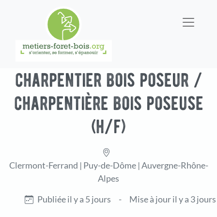
charpentier bois poseur /
charpentière bois poseuse
(h/f)
Clermont-Ferrand | Puy-de-Dôme | Auvergne-Rhône-
Alpes
Publiée il y a 5 jours
-
Mise à jour il y a 3 jours