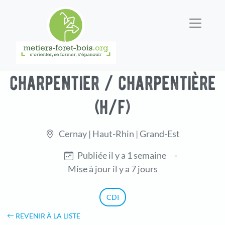
charpentier / charpentière
(h/f)
Cernay | Haut-Rhin | Grand-Est
Publiée il y a 1 semaine
-
Mise à jour il y a 7 jours
CDI
REVENIR À LA LISTE