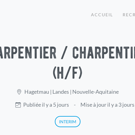
ACCUEIL
REC
arpentier / charpenti
(h/f)
Hagetmau | Landes | Nouvelle-Aquitaine
Publiée il y a 5 jours
-
Mise à jour il y a 3 jours
INTERIM