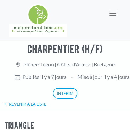
charpentier (h/f)
Plénée-Jugon | Côtes-d'Armor | Bretagne
Publiée il y a 7 jours
-
Mise à jour il y a 4 jours
INTERIM
REVENIR À LA LISTE
triangle