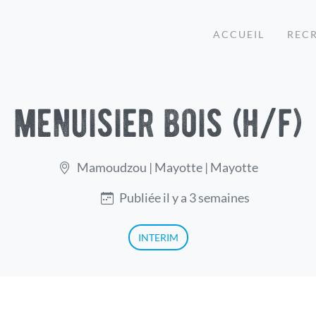
ACCUEIL
REC
menuisier bois (h/f)
Mamoudzou | Mayotte | Mayotte
Publiée il y a 3 semaines
INTERIM