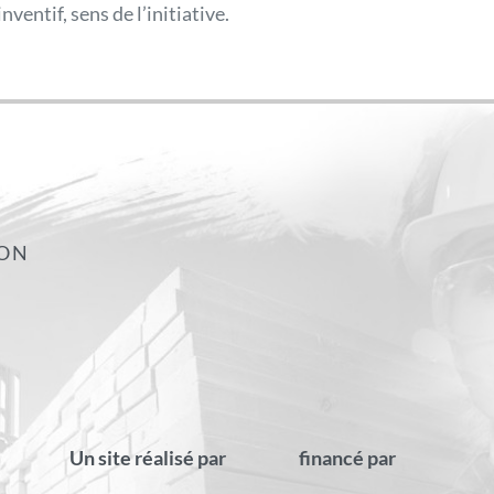
entif, sens de l’initiative.
ION
Un site réalisé par
financé par