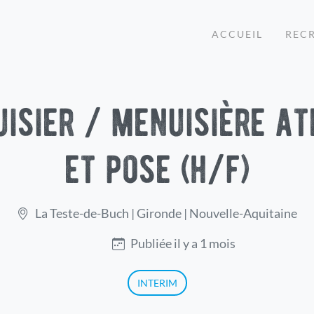
ACCUEIL
REC
isier / menuisière at
et pose (h/f)
La Teste-de-Buch | Gironde | Nouvelle-Aquitaine
Publiée il y a 1 mois
INTERIM