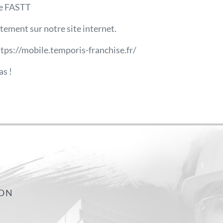
 le FASTT
tement sur notre site internet.
https://mobile.temporis-franchise.fr/
s !
ION