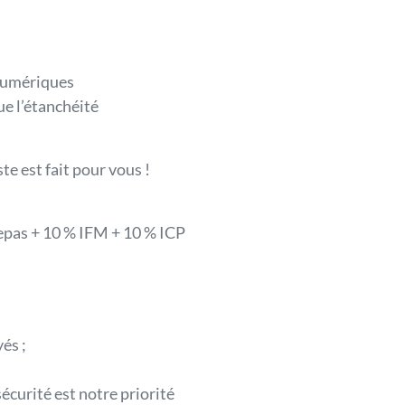
 numériques
que l’étanchéité
te est fait pour vous !
repas + 10 % IFM + 10 % ICP
és ;
écurité est notre priorité